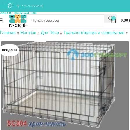
Skip to navigation
+7 (977) 677-72-21
Skip to main content
0
0,00
Главная
»
Магазин
»
Для Пёси
»
Транспортировка и содержание
»
ПРОДАНО