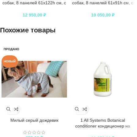
собак, 8 панелей 61х122h см, с
собак, 8 панелей 61х91h см, с
дверью-MAXLock черный
дверью-MAXLock черный
12 950,00
₽
10 050,00
₽
Похожие товары
ПРОДАНО
НОВЫЙ
Милый серый дождевик
1 All Systems Botanical
conditioner кондиционер на
основе растительных экстрактов