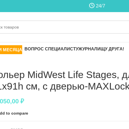
24/7
ВОПРОС СПЕЦИАЛИСТУ
ЖУРНАЛ
ИЩУ ДРУГА!
И МЕСЯЦА
ольер MidWest Life Stages, д
1х91h см, с дверью-MAXLoc
 050,00
₽
dd to compare