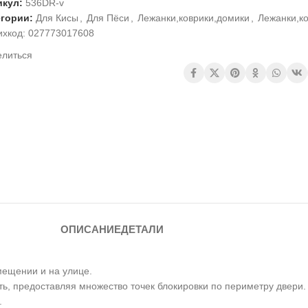
икул:
536DR-v
егории:
Для Кисы
,
Для Пёси
,
Лежанки,коврики,домики
,
Лежанки,к
ихкод:
027773017608
елиться
ОПИСАНИЕ
ДЕТАЛИ
мещении и на улице.
, предоставляя множество точек блокировки по периметру двери. 
.