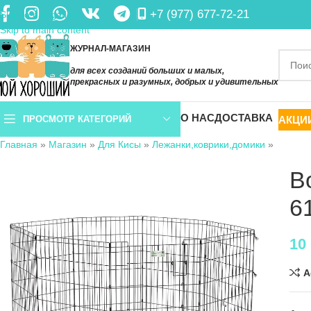
+7 (977) 677-72-21
Skip to navigation
Skip to main content
ЖУРНАЛ-МАГАЗИН
для всех созданий больших и малых,
прекрасных и разумных, добрых и удивительных
О НАС
ДОСТАВКА
АКЦИ
ПРОСМОТР КАТЕГОРИЙ
Главная
»
Магазин
»
Для Кисы
»
Лежанки,коврики,домики
»
В
6
10
A