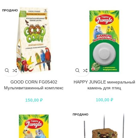
ПРОДАНО
GOOD CORN FG05402
HAPPY JUNGLE минеральный
Мультивитаминный комплекс
камень для птиц
Овощной д/птиц “ОВОЩНАЯ
ТАРЕЛКА” 15 таб*5
100,00
₽
150,00
₽
ПРОДАНО