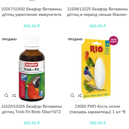
10267/11692 Беафар Витамины
11508/13225 Беафар Витамины
д/птиц укрепление иммунитета
д/птиц в период линьки Mauser-
«Vinka»,50мл*3/72
Tropfen 50мл*3/72
800,00
₽
800,00
₽
ПРОДАНО
ПРОДАНО
11620/10265 Беафар Витамины
23050 РИО Кость сепии
д/птиц Trink-Fit Birds 50мл*3/72
(панцирь каракатицы) 1 шт *8
950,00
₽
200,00
₽