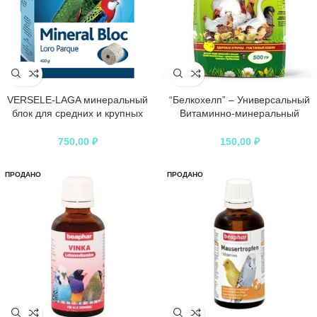
VERSELE-LAGA минеральный
“Белкохелп” – Универсальный
блок для средних и крупных
Витаминно-минеральный
попугаев Orlux Mineral Bloc
концентрат (премикс) д/птицы,
500гр *10 НОВИНКА
750,00
₽
150,00
₽
ПРОДАНО
ПРОДАНО