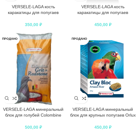
VERSELE-LAGA кость
VERSELE-LAGA кость
каракатицы для попугаев
каракатицы для попугаев
Prestige Sepia Mineral
Prestige Sepia Mineral
350,00
₽
450,00
₽
ПРОДАНО
ПРОДАНО
VERSELE-LAGA минеральный
VERSELE-LAGA минеральный
блок для голубей Colombine
блок для крупных попугаев Orlux
Grit+Redstone 2,5 кг
Clay Bloc Amazon River с глиной
500,00
₽
450,00
₽