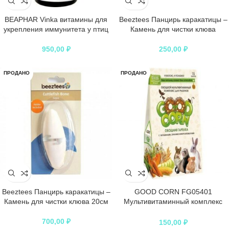
BEAPHAR Vinka витамины для
Beeztees Панцирь каракатицы –
укрепления иммунитета у птиц
Камень для чистки клюва
950,00
₽
250,00
₽
ПРОДАНО
ПРОДАНО
Beeztees Панцирь каракатицы –
GOOD CORN FG05401
Камень для чистки клюва 20см
Мультивитаминный комплекс
Фруктовый д/птиц “ФРУКТОВАЯ
КОРЗИНА” 15 таб*5
700,00
₽
150,00
₽