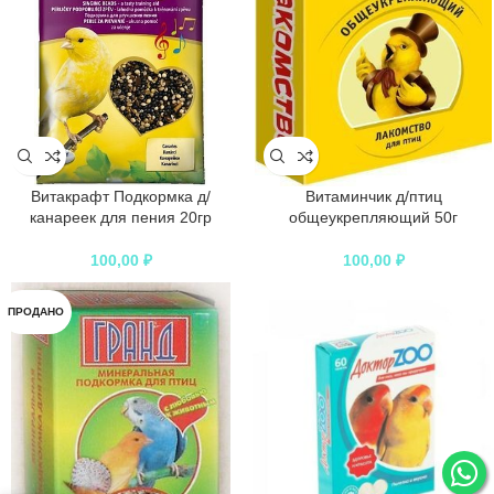
Витакрафт Подкормка д/
Витаминчик д/птиц
канареек для пения 20гр
общеукрепляющий 50г
100,00
₽
100,00
₽
ПРОДАНО