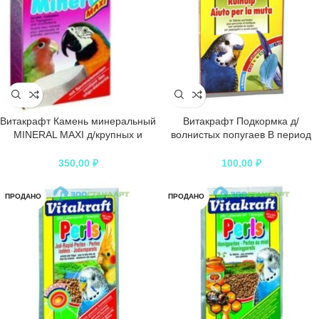
Витакрафт Камень минеральный
Витакрафт Подкормка д/
MINERAL MAXI д/крупных и
волнистых попугаев В период
средних попугаев
линьки 20гр
350,00
₽
100,00
₽
ПРОДАНО
ПРОДАНО