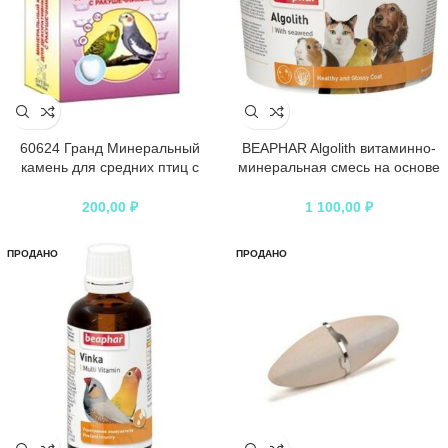
60624 Гранд Минеральный
BEAPHAR Algolith витаминно-
камень для средних птиц с
минеральная смесь на основе
ракушечником 30гр*20
морских водорослей для
усиления пигментации
200,00
₽
1 100,00
₽
ПРОДАНО
ПРОДАНО