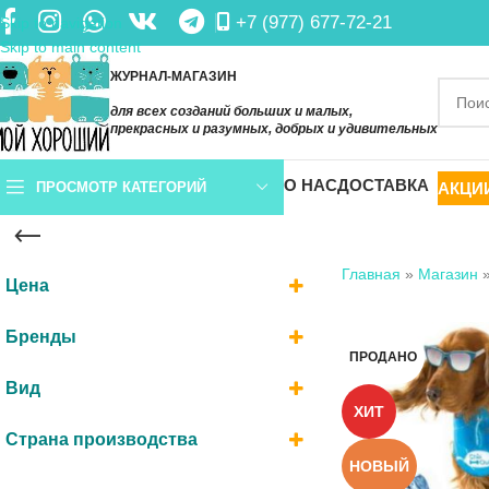
+7 (977) 677-72-21
Skip to navigation
Skip to main content
ЖУРНАЛ-МАГАЗИН
для всех созданий больших и малых,
прекрасных и разумных, добрых и удивительных
О НАС
ДОСТАВКА
АКЦИ
ПРОСМОТР КАТЕГОРИЙ
Главная
»
Магазин
Цена
Бренды
ПРОДАНО
Вид
IMAC
ХИТ
(2)
Бандана
(2)
Страна производства
НОВЫЙ
Италия
(2)