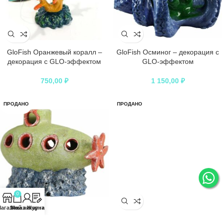
GloFish Оранжевый коралл –
GloFish Осминог – декорация с
декорация с GLO-эффектом
GLO-эффектом
750,00
₽
1 150,00
₽
ПРОДАНО
ПРОДАНО
0
агазин
Заказ
Мой аккаунт
Журнал
GloFish Подводная лодка –
GloFish Разбитая ваза –