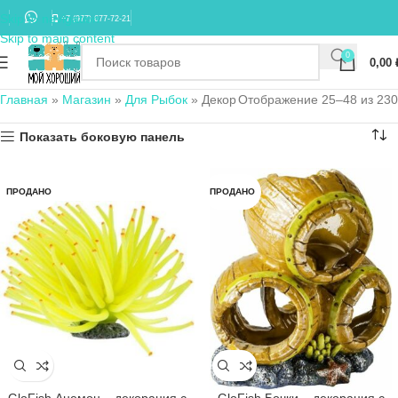
Skip to navigation
+7 (977) 677-72-21
Skip to main content
0
0,00
Главная
»
Магазин
»
Для Рыбок
»
Декор
Отображение 49–72 из 230
Показать боковую панель
ПРОДАНО
ПРОДАНО