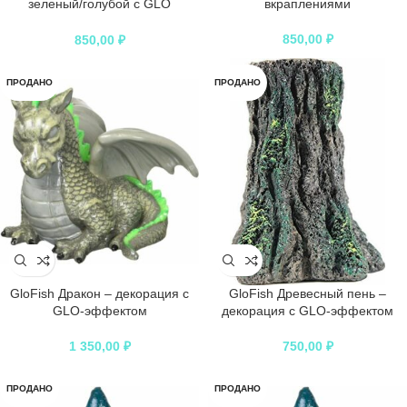
зеленый/голубой с GLO
вкраплениями
вкраплениями
850,00
₽
850,00
₽
ПРОДАНО
ПРОДАНО
GloFish Дракон – декорация с
GloFish Древесный пень –
GLO-эффектом
декорация с GLO-эффектом
1 350,00
₽
750,00
₽
ПРОДАНО
ПРОДАНО