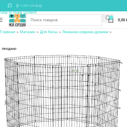
Skip to navigation
+7 (977) 677-72-21
Skip to main content
0
0,00
Главная
»
Магазин
»
Для Кисы
»
Лежанки,коврики,домики
»
ПРОДАНО