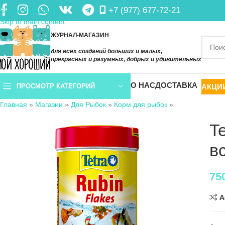
+7 (977) 677-72-21
Skip to navigation
Skip to main content
ЖУРНАЛ-МАГАЗИН
для всех созданий больших и малых,
прекрасных и разумных, добрых и удивительных
О НАС
ДОСТАВКА
АКЦИ
ПРОСМОТР КАТЕГОРИЙ
Главная
»
Магазин
»
Для Рыбок
»
Корм для рыбок
»
T
в
75
A