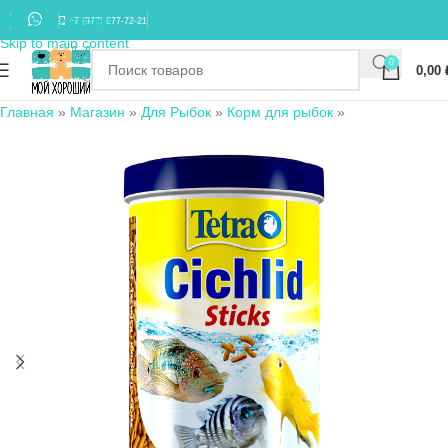
Skip to navigation
+7 (977) 677-72-21
Skip to main content
0
0,00
Главная
»
Магазин
»
Для Рыбок
»
Корм для рыбок
»