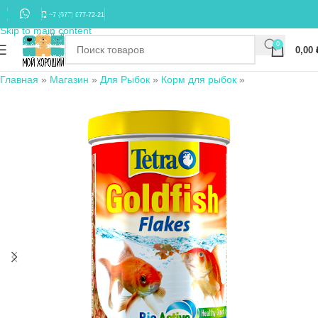
Skip to navigation
+7 (977) 677-72-21
Skip to main content
0
0,00
Главная
»
Магазин
»
Для Рыбок
»
Корм для рыбок
»