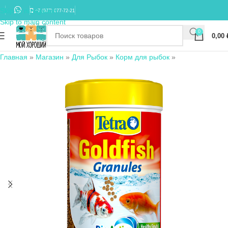
Skip to navigation
+7 (977) 677-72-21
Skip to main content
0
0,00
Главная
»
Магазин
»
Для Рыбок
»
Корм для рыбок
»