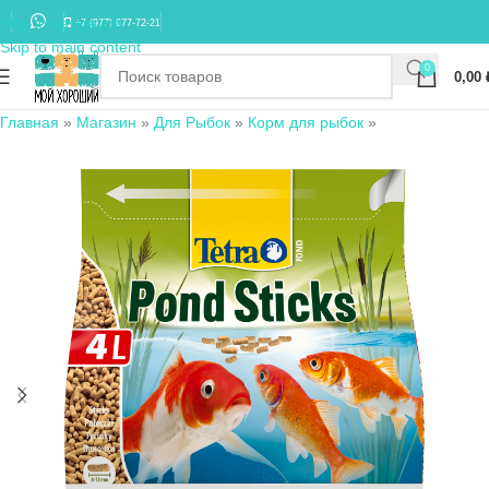
Skip to navigation
+7 (977) 677-72-21
Skip to main content
0
0,00
Главная
»
Магазин
»
Для Рыбок
»
Корм для рыбок
»