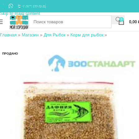
Skip to navigation
+7 (977) 677-72-21
Skip to main content
0
0,00
Главная
»
Магазин
»
Для Рыбок
»
Корм для рыбок
»
ПРОДАНО