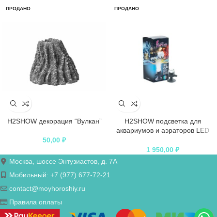
ПРОДАНО
ПРОДАНО
H2SHOW декорация “Вулкан”
H2SHOW подсветка для
аквариумов и аэраторов LED
Light Mix
50,00
₽
1 950,00
₽
Москва, шоссе Энтузиастов, д. 7А
Мобильный: +7 (977) 677-72-21
contact@moyhoroshiy.ru
Правила оплаты