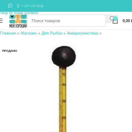
Skip to navigation
+7 (977) 677-72-21
Skip to main content
0
0,00
Главная
»
Магазин
»
Для Рыбок
»
Аквариумистика
»
ПРОДАНО