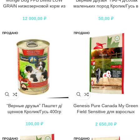
Monge Dog PFB BWild LOW
“Верные друзья” ПАУЧ д/собак
GRAIN низкозерновой корм из
маленьких пород Кролик/Гусь в
мяса гуся для взрослых собак
соусе 100гр*21
всех пород 15 кг
12 000,00
₽
50,00
₽
ПРОДАНО
ПРОДАНО
“Верные друзья” Паштет д/
Genesis Pure Canada My Green
щенков Кролик/Гусь 400гр
Field Sensitive для взрослых
кошек с чувствительным
пищеварением с говядиной,
100,00
₽
2 650,00
₽
гусем и курицей
ПРОДАНО
ПРОДАНО