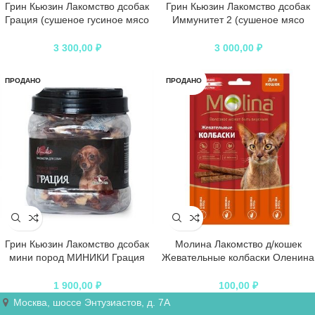
Грин Кьюзин Лакомство дсобак
Грин Кьюзин Лакомство дсобак
Грация (сушеное гусиное мясо
Иммунитет 2 (сушеное мясо
на яблоке) 750гр
гусарки и шпинат) 750гр
3 300,00
₽
3 000,00
₽
ПРОДАНО
ПРОДАНО
Грин Кьюзин Лакомство дсобак
Молина Лакомство д/кошек
мини пород МИНИКИ Грация
Жевательные колбаски Оленина
(сушеное гусиное мясо на
и гусь 20гр*24
яблоке) 360гр
1 900,00
₽
100,00
₽
Москва, шоссе Энтузиастов, д. 7А