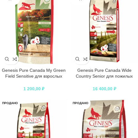
Genesis Pure Canada My Green
Genesis Pure Canada Wide
Field Sensitive для взрослых
Country Senior для пожилых
кошек с чувствительным
собак всех пород с мясом гуся,
пищеварением с говядиной,
фазана, утки и курицы
1 200,00
₽
16 400,00
₽
гусем и курицей – 340 г
ПРОДАНО
ПРОДАНО