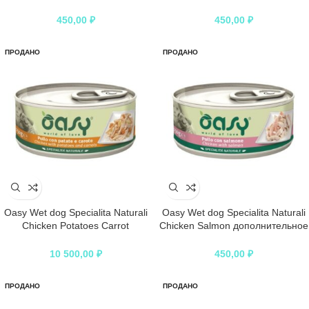
питание для взрослых собак с
дополнительное питание для
курицей и ветчиной в консервах
взрослых собак с курицей,
450,00
₽
450,00
₽
– 150 г
печенью и овощами в консервах
– 150 г
ПРОДАНО
ПРОДАНО
Oasy Wet dog Specialita Naturali
Oasy Wet dog Specialita Naturali
Chicken Potatoes Carrot
Chicken Salmon дополнительное
дополнительное питание для
питание для взрослых собак с
взрослых собак с курицей,
курицей и лососем в консервах –
10 500,00
₽
450,00
₽
картофелем и морковью в
150 г
консервах – 150 г
ПРОДАНО
ПРОДАНО