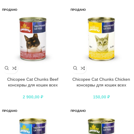
ПРОДАНО
ПРОДАНО
Chicopee Cat Chunks Beef
Chicopee Cat Chunks Chicken
консервы для кошек всех
консервы для кошек всех
возрастов с кусочками говядины
возрастов с кусочками курицы в
в соусе – 400 г
соусе – 400 г
2 900,00
₽
150,00
₽
ПРОДАНО
ПРОДАНО