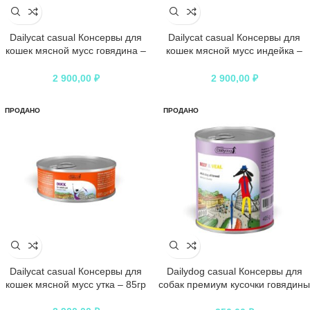
Dailycat casual Консервы для
Dailycat casual Консервы для
кошек мясной мусс говядина –
кошек мясной мусс индейка –
85гр
85гр
2 900,00
₽
2 900,00
₽
ПРОДАНО
ПРОДАНО
Dailycat casual Консервы для
Dailydog casual Консервы для
кошек мясной мусс утка – 85гр
собак премиум кусочки говядины
и телятины с овощами – 405гр