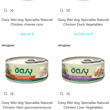
Oasy Wet dog Specialita Naturali
Oasy Wet dog Specialita Naturali
Chicken cheese corn
Chicken Duck Vegetables
дополнительное питание для
дополнительное питание для
взрослых собак с курицей,
взрослых собак с курицей, уткой
450,00
₽
10 500,00
₽
сыром и кукурузой в консервах –
и овощами в консервах – 150 г
150 г
ПРОДАНО
ПРОДАНО
Oasy Wet dog Specialita Naturali
Oasy Wet dog Specialita Naturali
Chicken Ham дополнительное
Chicken Liver Vegetables