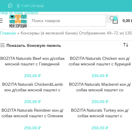
Skip to navigation
+7 (977) 677-72-21
Skip to main content
0
0,00
Главная
»
Консервы (в железной банке)
Отображение 49–72 из 135
Показать боковую панель
BOZITA Naturals Beef кон.д/собак
BOZITA Naturals Chicken кон.д/
мясной паштет с Говядиной
собак мясной паштет с Курицей
ПРОДАНО
ПРОДАНО
410гр
410гр
250,00
₽
250,00
₽
BOZITA Naturals Chicken&Lamb
BOZITA Naturals Mackerel кон.д/
кон.д/собак мясной паштет с
собак мясной паштет со
ПРОДАНО
ПРОДАНО
Курицей и ягненком 410гр ж/
Скумбрией 410гр
банка
250,00
₽
250,00
₽
BOZITA Naturals Reindeer кон.д/
BOZITA Naturals Turkey кон.д/
собак мясной паштет с Оленем
собак мясной паштет с
ПРОДАНО
ПРОДАНО
410гр
Индейкой 410гр
250,00
₽
250,00
₽