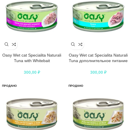
Oasy Wet cat Specialita Naturali
Oasy Wet cat Specialita Naturali
Tuna with Whitebait
Tuna дополнительное питание
дополнительное питание для
для кошек с тунцом в консервах
кошек с тунцом и мальками в
– 70 г
300,00
₽
300,00
₽
консервах – 70 г
ПРОДАНО
ПРОДАНО