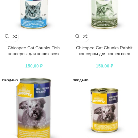
Chicopee Cat Chunks Fish
Chicopee Cat Chunks Rabbit
консервы для кошек всех
консервы для кошек всех
возрастов с кусочками рыбы в
возрастов с кусочками кролика в
соусе – 400 г
соусе – 400 г
150,00
₽
150,00
₽
ПРОДАНО
ПРОДАНО