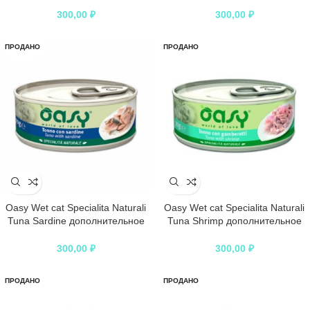
кошек с тунцом и курицей в
скумбрией в консервах – 70 г
300,00
₽
300,00
₽
консервах – 70 г
ПРОДАНО
ПРОДАНО
Oasy Wet cat Specialita Naturali
Oasy Wet cat Specialita Naturali
Tuna Sardine дополнительное
Tuna Shrimp дополнительное
питание для кошек с тунцом и
питание для кошек с тунцом и
сардинами в консервах – 70 г
креветками в консервах – 70 г
300,00
₽
300,00
₽
ПРОДАНО
ПРОДАНО