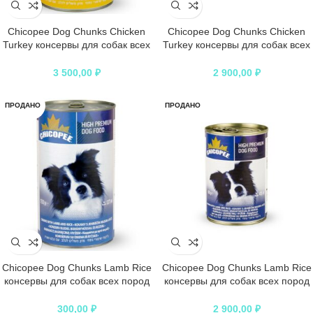
Chicopee Dog Chunks Chicken
Chicopee Dog Chunks Chicken
Turkey консервы для собак всех
Turkey консервы для собак всех
пород и возрастов с кусочками
пород и возрастов с кусочками
курицы и индейки в соусе – 1,23
курицы и индейки в соусе – 400 г
3 500,00
₽
2 900,00
₽
кг
ПРОДАНО
ПРОДАНО
Chicopee Dog Chunks Lamb Rice
Chicopee Dog Chunks Lamb Rice
консервы для собак всех пород
консервы для собак всех пород
и возрастов с кусочками ягненка
и возрастов с кусочками ягненка
и рисом в соусе – 1,23 кг
и рисом в соусе – 400 г
300,00
₽
2 900,00
₽