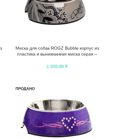
з
Миска для собак ROGZ Bubble корпус из
–
пластика и вынимаемая миска серая –
350 мл
1 350,00
₽
ПРОДАНО