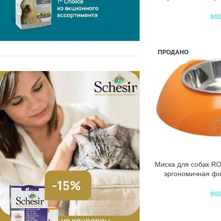
миска бел
90
ПРОДАНО
Миска для собак R
эргономичная ф
миска оранж
90