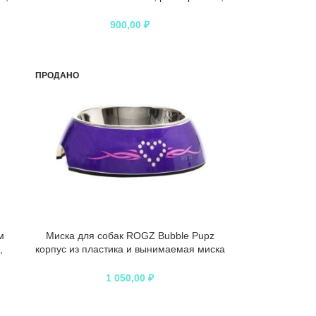
мультиколор – 160 мл
900,00
₽
ПРОДАНО
м
Миска для собак ROGZ Bubble Pupz
,
корпус из пластика и вынимаемая миска
фиолетовая – 160 мл
1 050,00
₽