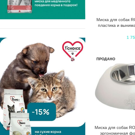
Миска для собак R
пластика и выним
70
1 7
ПРОДАНО
Миска для собак R
эргономичная ф