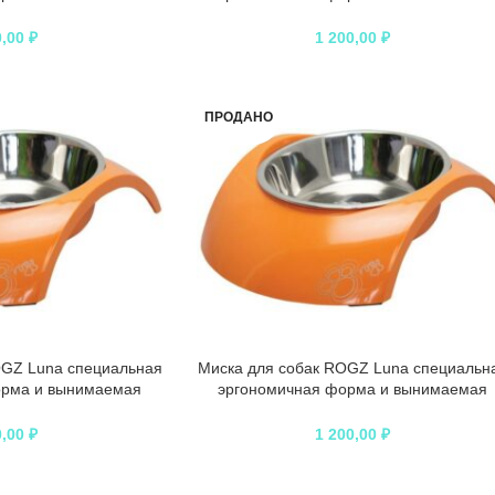
ая – 160 мл
миска белая – 350 мл
0,00
₽
1 200,00
₽
ПРОДАНО
OGZ Luna специальная
Миска для собак ROGZ Luna специальн
орма и вынимаемая
эргономичная форма и вынимаемая
евая – 160 мл
миска оранжевая – 350 мл
0,00
₽
1 200,00
₽