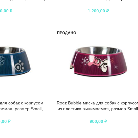
– 400 мл
темно-розовая – 400 мл
00,00
₽
1 200,00
₽
ПРОДАНО
для собак с корпусом
Rogz Bubble миска для собак с корпусо
аемая, размер Small,
из пластика вынимаемая, размер Small
– 160 мл
темно-розовая – 160 мл
0,00
₽
900,00
₽