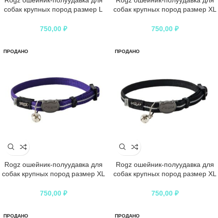
Rogz ошейник-полуудавка для
Rogz ошейник-полуудавка для
собак крупных пород размер L
собак крупных пород размер XL
серия Alphinist, обхват шеи 420-
серия Utility с никелированной
600 мм, синий
цепью, обхват шеи 500-700 мм,
750,00
₽
750,00
₽
желтый
ПРОДАНО
ПРОДАНО
Rogz ошейник-полуудавка для
Rogz ошейник-полуудавка для
собак крупных пород размер XL
собак крупных пород размер XL
серия Utility с никелированной
серия Utility с никелированной
цепью, обхват шеи 500-700 мм,
цепью, обхват шеи 500-700 мм,
750,00
₽
750,00
₽
розовый
фиолетовый
ПРОДАНО
ПРОДАНО