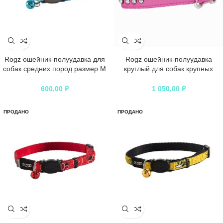
Rogz ошейник-полуудавка для
Rogz ошейник-полуудавка
собак средних пород размер M
круглый для собак крупных
серия Utility с никелированной
пород размер L серия Rope,
цепью, обхват шеи 320-440 мм,
обхват шеи 400-450 мм, синий
600,00
₽
1 050,00
₽
синий
ПРОДАНО
ПРОДАНО