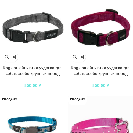
Rogz ошейник-полуудавка для
Rogz ошейник-полуудавка для
собак особо крупных пород
собак особо крупных пород
размер XL серия Alphinist,
размер XL серия Alphinist,
обхват шеи 500-680 мм, розовый
обхват шеи 500-680 мм, черный
850,00
₽
850,00
₽
ПРОДАНО
ПРОДАНО