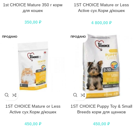
1st CHOICE Mature 350 г корм
1ST CHOICE Mature or Less
для кошек
Active сух.Корм д/кошек
Цыпленок
350,00
₽
4 800,00
₽
ПРОДАНО
ПРОДАНО
1ST CHOICE Mature or Less
1ST CHOICE Puppy Toy & Small
Active сух.Корм д/кошек
Breeds корм для щенков
Цыпленок 350гр*16
миниатюрных и мелких пород с
курицей
450,00
₽
450,00
₽