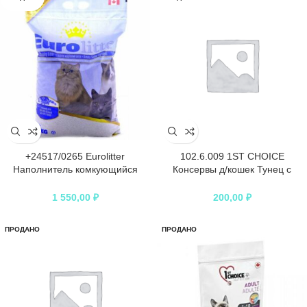
+24517/0265 Eurolitter
102.6.009 1ST CHOICE
Наполнитель комкующийся
Консервы д/кошек Тунец с
“Контроль запаха”, без пыли 15кг
Курицей и Папайей 85гр*12
1 550,00
₽
200,00
₽
ПРОДАНО
ПРОДАНО