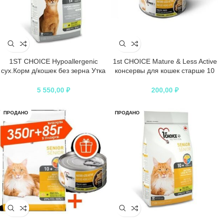
1ST CHOICE Hypoallergenic
1st CHOICE Mature & Less Active
сух.Корм д/кошек без зерна Утка
консервы для кошек старше 10
с картофелем
лет измельченная курица
5 550,00
₽
200,00
₽
ПРОДАНО
ПРОДАНО