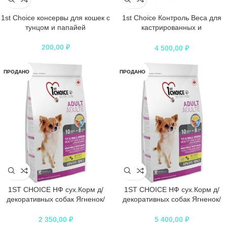
1st Choice консервы для кошек с
1st Choice Контроль Веса для
тунцом и папайей
кастрированных и
стерилизованных кошек
200,00
₽
4 500,00
₽
ПРОДАНО
ПРОДАНО
1ST CHOICE НФ сух.Корм д/
1ST CHOICE НФ сух.Корм д/
декоративных собак Ягненок/
декоративных собак Ягненок/
рыба/рис
рыба/рис
2 350,00
₽
5 400,00
₽