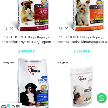
1ST CHOICE НФ сух.Корм д/
1ST CHOICE НФ сух.Корм д/
пож.собак с чув.кож.и д/шерсти
пожилых собак Миниатюрных и
Ягненок/рыба/рис
Мелких пород Курица
2 400,00
₽
2 000,00
₽
ПРОДАНО
ПРОДАНО
0