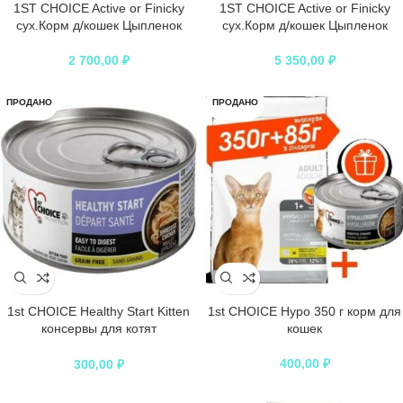
1ST CHOICE Active or Finicky
1ST CHOICE Active or Finicky
сух.Корм д/кошек Цыпленок
сух.Корм д/кошек Цыпленок
2 700,00
₽
5 350,00
₽
ПРОДАНО
ПРОДАНО
1st CHOICE Healthy Start Kitten
1st CHOICE Hypo 350 г корм для
консервы для котят
кошек
измельченная курица
400,00
₽
300,00
₽