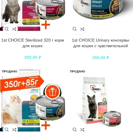
1st CHOICE Sterilized 320 г корм
1st CHOICE Urinary консервы
для кошек
для кошек с чувствительной
мочевой системой измельченная
курица
350,00
₽
250,00
₽
ПРОДАНО
ПРОДАНО