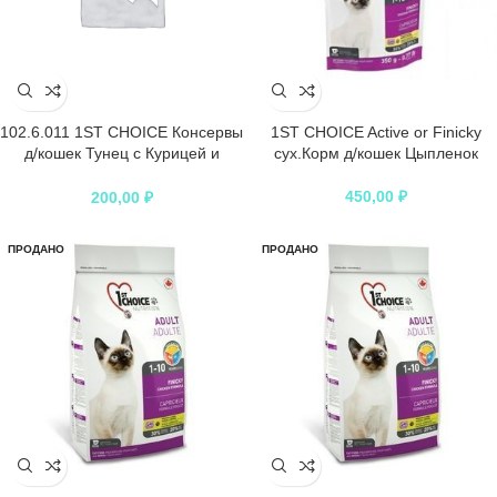
102.6.011 1ST CHOICE Консервы
1ST CHOICE Active or Finicky
д/кошек Тунец с Курицей и
сух.Корм д/кошек Цыпленок
Ананасом 85гр*12
450,00
₽
200,00
₽
ПРОДАНО
ПРОДАНО