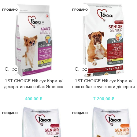
ПРОДАНО
ПРОДАНО
1ST CHOICE НФ сух.Корм д/
1ST CHOICE НФ сух.Корм д/
декоративных собак Ягненок/
пож.собак с чув.кож.и д/шерсти
рыба/рис
Ягненок/рыба/рис
400,00
₽
7 200,00
₽
ПРОДАНО
ПРОДАНО