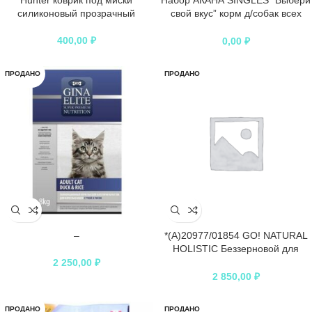
Hunter коврик под миски
Набор АКАНА SINGLES “Выбери
силиконовый прозрачный
свой вкус” корм д/собак всех
пород и возрастов 4 шт
400,00
₽
0,00
₽
ПРОДАНО
ПРОДАНО
–
*(А)20977/01854 GO! NATURAL
HOLISTIC Беззерновой для
Котят и Кошек с Чувств.
2 250,00
₽
пищеварением с треской
2 850,00
₽
3,63кг*4 (КС) 16.02.2020
ПРОДАНО
ПРОДАНО