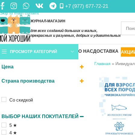
+7 (977) 677-72-21
Skip to navigation
Skip to main content
ЖУРНАЛ-МАГАЗИН
для всех созданий больших и малых,
прекрасных и разумных, добрых и удивительных
О НАС
ДОСТАВКА
АКЦИ
ПРОСМОТР КАТЕГОРИЙ
Главная
»
Иивидуал
Цена
Страна производства
Италия
(1)
Со скидкой
ВЫБОР НАШИХ ПОКУПАТЕЛЕЙ
5 ★
4 ★