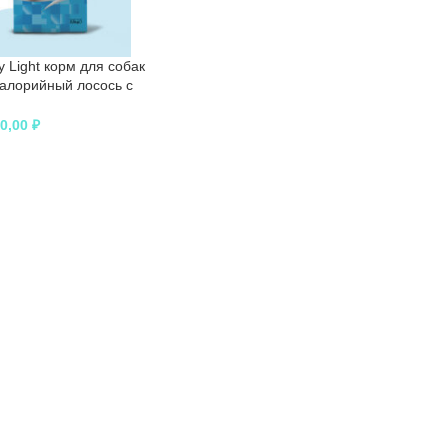
y Light корм для собак
калорийный лосось с
 2,5 кг
00,00
₽