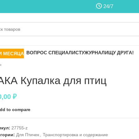
24/7
ВОПРОС СПЕЦИАЛИСТУ
ЖУРНАЛ
ИЩУ ДРУГА!
И МЕСЯЦА
»
АКА Купалка для птиц
0,00
₽
dd to compare
икул:
27755-z
егории:
Для Птичек
,
Транспортировка и содержание