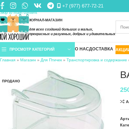
+7 (977) 677-72-21
Skip to navigation
Skip to main content
ЖУРНАЛ-МАГАЗИН
для всех созданий больших и малых,
прекрасных и разумных, добрых и удивительных
О НАС
ДОСТАВКА
АКЦИ
ПРОСМОТР КАТЕГОРИЙ
Главная
»
Магазин
»
Для Птичек
»
Транспортировка и содержание
В
ПРОДАНО
25
A
Арт
Кат