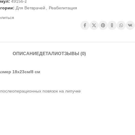
икул:
49156-z
егории:
Для Ветврачей
,
Реабилитация
елиться
ОПИСАНИЕ
ДЕТАЛИ
ОТЗЫВЫ (0)
азмер 18x23cм/8 см
 послеоперационных повязок на липучке