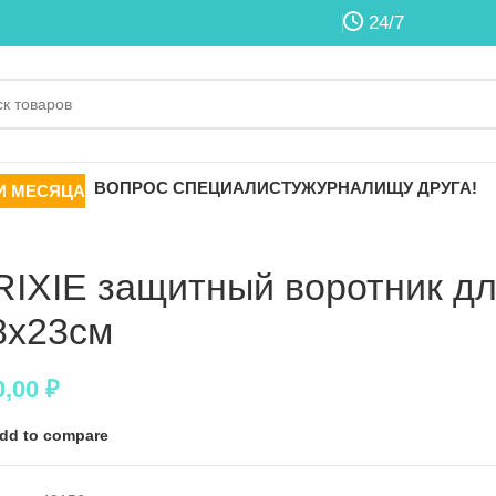
24/7
ВОПРОС СПЕЦИАЛИСТУ
ЖУРНАЛ
ИЩУ ДРУГА!
И МЕСЯЦА
RIXIE защитный воротник дл
8x23cм
0,00
₽
dd to compare