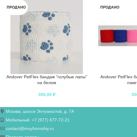
ПРОДАНО
ПРОДАНО
Andover PetFlex бандаж “голубые лапы”
Andover PetFlex б
на белом
паке
300,00
₽
35
Москва, шоссе Энтузиастов, д. 7А
Мобильный: +7 (977) 677-72-21
contact@moyhoroshiy.ru