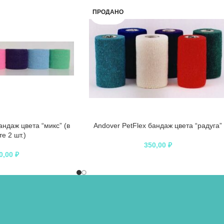
ПРОДАНО
андаж цвета “микс” (в
Andover PetFlex бандаж цвета “радуга”
те 2 шт.)
350,00
₽
0,00
₽