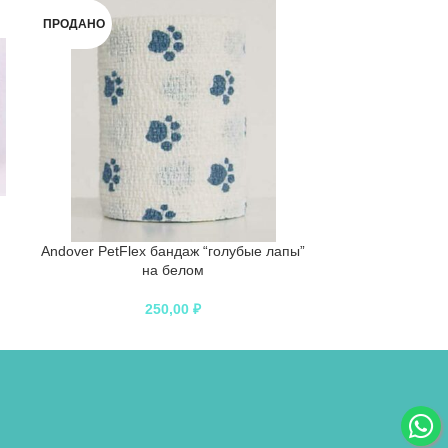
ПРОДАНО
ПРОДАНО
Andover PetFlex бандаж “голубые лапы”
Hartmann COS
на белом
послеопе
250,00
₽