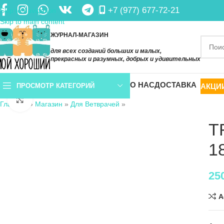
+7 (977) 677-72-21
Skip to navigation
Skip to main content
ЖУРНАЛ-МАГАЗИН
для всех созданий больших и малых,
прекрасных и разумных, добрых и удивительных
О НАС
ДОСТАВКА
АКЦИ
ПРОСМОТР КАТЕГОРИЙ
Нажмите, чтобы увеличить
Главная
»
Магазин
»
Для Ветврачей
»
T
1
25
A