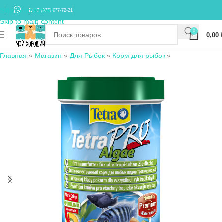
Skip to navigation
+7 (977) 677-72-21
Skip to main content
0
0,00
Главная
»
Магазин
»
Для Рыбок
»
Корм для рыбок
»