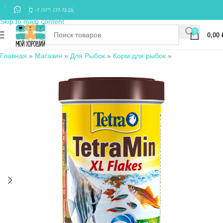
Skip to navigation
+7 (977) 677-72-21
Skip to main content
0
0,00
Главная
»
Магазин
»
Для Рыбок
»
Корм для рыбок
»