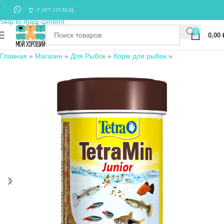
Skip to navigation
+7 (977) 677-72-21
Skip to main content
0
0,00
Главная
»
Магазин
»
Для Рыбок
»
Корм для рыбок
»