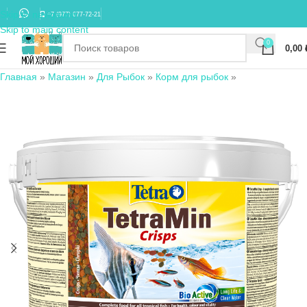
Skip to navigation
+7 (977) 677-72-21
Skip to main content
0
0,00
Главная
»
Магазин
»
Для Рыбок
»
Корм для рыбок
»