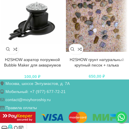
H2SHOW аэратор погружной
H2SHOW грунт натуральный
Bubble Maker для аквариумов
крупный песок + галька
50-200 л
650,00
₽
100,00
₽
Москва, шоссе Энтузиастов, д. 7А
Мобильный: +7 (977) 677-72-21
contact@moyhoroshiy.ru
Правила оплаты
0