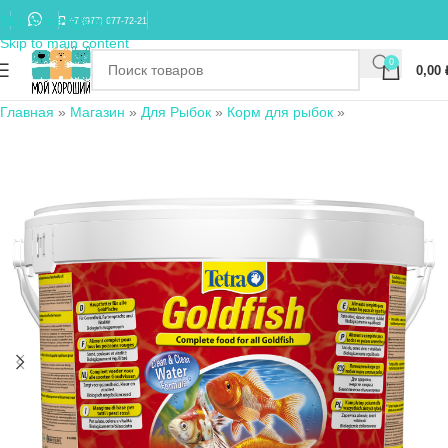
Skip to navigation
+7 (977) 677-72-21
Skip to main content
0
0,00
Главная
»
Магазин
»
Для Рыбок
»
Корм для рыбок
»