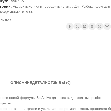
икул:
199071-v
егории:
Аквариумистика и террариумистика
,
Для Рыбок
,
Корм для
ихкод:
4004218199071
елиться
ОПИСАНИЕ
ДЕТАЛИ
ОТЗЫВЫ (0)
основе новой формулы BioActive для всех видов золотых рыбок
 краски
о естественной краски и усиливает сопротивляемость организма 