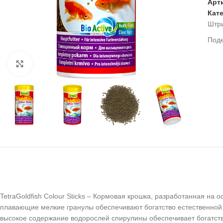
Арт
Кат
Штр
Под
Нажмите, чтобы увеличить
TetraGoldfish Colour Sticks – Кормовая крошка, разработанная на 
плавающие мелкие гранулы обеспечивают богатство естественной
высокое содержание водорослей спирулины обеспечивает богатств