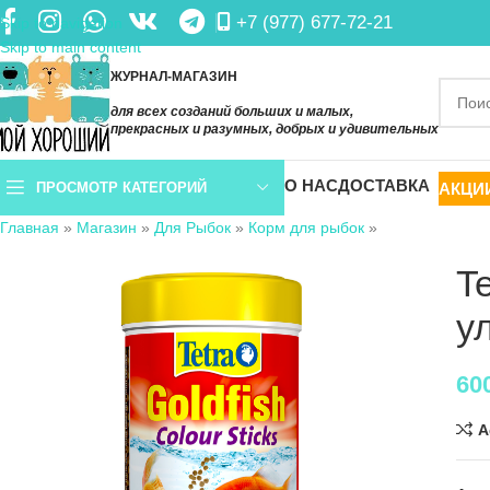
+7 (977) 677-72-21
Skip to navigation
Skip to main content
ЖУРНАЛ-МАГАЗИН
для всех созданий больших и малых,
прекрасных и разумных, добрых и удивительных
О НАС
ДОСТАВКА
АКЦИ
ПРОСМОТР КАТЕГОРИЙ
Главная
»
Магазин
»
Для Рыбок
»
Корм для рыбок
»
T
у
60
A