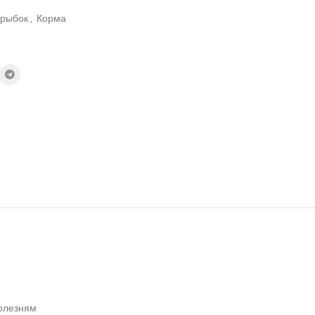
 рыбок
,
Корма
болезням