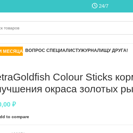
24/7
ВОПРОС СПЕЦИАЛИСТУ
ЖУРНАЛ
ИЩУ ДРУГА!
И МЕСЯЦА
etraGoldfish Colour Sticks ко
лучшения окраса золотых ры
0,00
₽
dd to compare