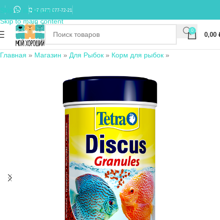
Skip to navigation
+7 (977) 677-72-21
Skip to main content
0
0,00
Главная
»
Магазин
»
Для Рыбок
»
Корм для рыбок
»