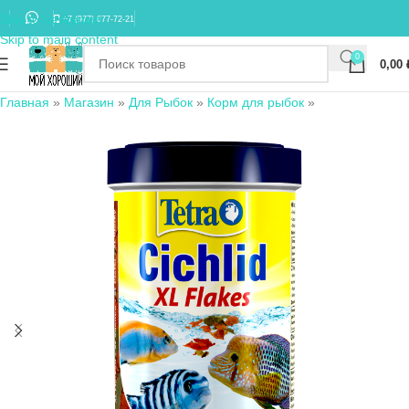
Skip to navigation
+7 (977) 677-72-21
Skip to main content
0
0,00
Главная
»
Магазин
»
Для Рыбок
»
Корм для рыбок
»