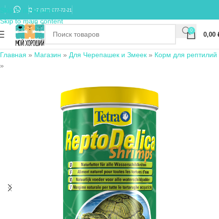
Skip to navigation
+7 (977) 677-72-21
Skip to main content
0
0,00
Главная
»
Магазин
»
Для Черепашек и Змеек
»
Корм для рептилий
»