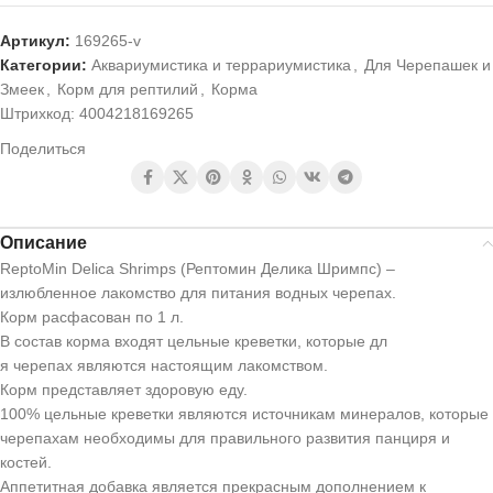
Артикул:
169265-v
Категории:
Аквариумистика и террариумистика
,
Для Черепашек и
Змеек
,
Корм для рептилий
,
Корма
Штрихкод:
4004218169265
Поделиться
Описание
ReptoMin Delica Shrimps (Рептомин Делика Шримпс) –
излюбленное лакомство для питания водных черепах.
Корм расфасован по 1 л.
В состав корма входят цельные креветки, которые дл
я черепах являются настоящим лакомством.
Корм представляет здоровую еду.
100% цельные креветки являются источникам минералов, которые
черепахам необходимы для правильного развития панциря и
костей.
Аппетитная добавка является прекрасным дополнением к