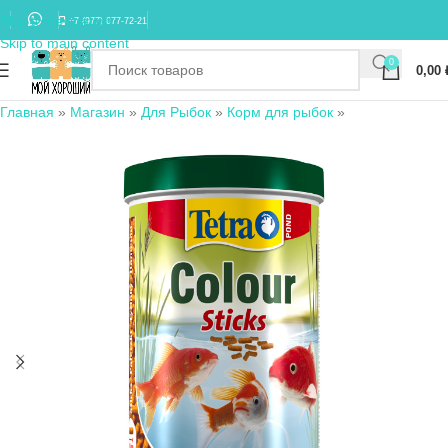
Skip to navigation
+7 (977) 677-72-21
Skip to main content
0
0,00
Главная
»
Магазин
»
Для Рыбок
»
Корм для рыбок
»