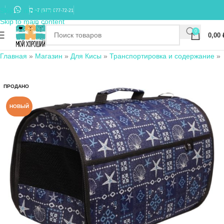
Skip to navigation
+7 (977) 677-72-21
Skip to main content
0
0,00
Главная
»
Магазин
»
Для Кисы
»
Транспортировка и содержание
»
ПРОДАНО
НОВЫЙ