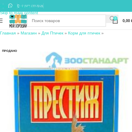
Skip to navigation
+7 (977) 677-72-21
Skip to main content
0
0,00
Главная
»
Магазин
»
Для Птичек
»
Корм для птичек
»
ПРОДАНО