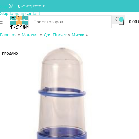
Skip to navigation
+7 (977) 677-72-21
Skip to main content
0
0,00
Главная
»
Магазин
»
Для Птичек
»
Миски
»
ПРОДАНО