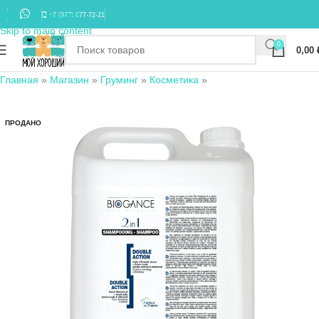
Skip to navigation
+7 (977) 677-72-21
Skip to main content
0
0,00
Главная
»
Магазин
»
Груминг
»
Косметика
»
ПРОДАНО