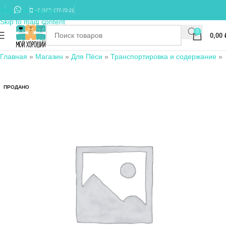
Skip to navigation
+7 (977) 677-72-21
Skip to main content
0
0,00
Главная
»
Магазин
»
Для Пёси
»
Транспортировка и содержание
»
ПРОДАНО