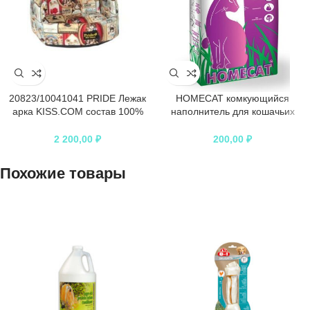
20823/10041041 PRIDE Лежак
HOMECAT комкующийся
арка KISS.COM состав 100%
наполнитель для кошачьих
хлопок 45х40х35 см
туалетов
2 200,00
₽
200,00
₽
Похожие товары