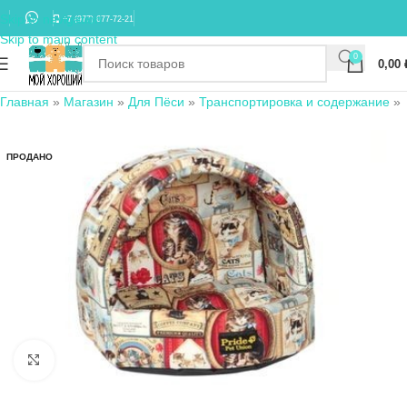
Skip to navigation
+7 (977) 677-72-21
Skip to main content
0
0,00
Главная
»
Магазин
»
Для Пёси
»
Транспортировка и содержание
»
ПРОДАНО
Нажмите, чтобы увеличить