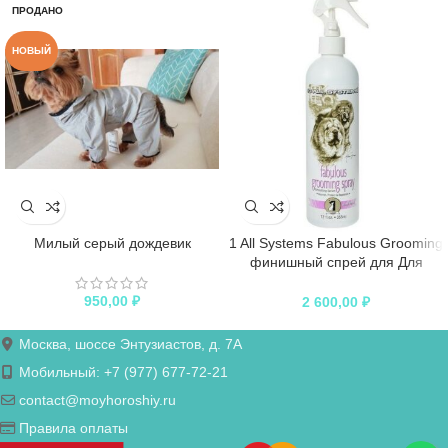
ПРОДАНО
НОВЫЙ
Милый серый дождевик
1 All Systems Fabulous Grooming
финишный спрей для Для
Кисы>Груминг;Для
Пёси>Груминга 355 мл
950,00
₽
2 600,00
₽
Москва, шоссе Энтузиастов, д. 7А
Мобильный: +7 (977) 677-72-21
contact@moyhoroshiy.ru
Правила оплаты