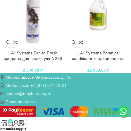
1 All Systems Ear so Fresh
1 All Systems Botanical
средство для чистки ушей 236
conditioner кондиционер на
мл
основе растительных экстрактов
3,78 л
2 650,00
₽
11 950,00
₽
Москва, шоссе Энтузиастов, д. 7А
Мобильный: +7 (977) 677-72-21
contact@moyhoroshiy.ru
Правила оплаты
0
агазин
Заказ
Мой аккаунт
Журнал