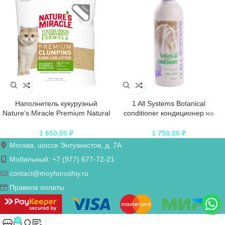
Наполнитель кукурузный
1 All Systems Botanical
Nature’s Miracle Premium Natural
conditioner кондиционер на
Care для кошачьего туалета
основе растительных экстрактов
комкующийся 4,5 кг (10 л)
250 мл
1 650,00
₽
1 750,00
₽
Москва, шоссе Энтузиастов, д. 7А
Мобильный: +7 (977) 677-72-21
contact@moyhoroshiy.ru
Правила оплаты
0