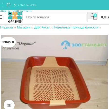
Skip to navigation
+7 (977) 677-72-21
Skip to main content
0
0,00
Главная
»
Магазин
»
Для Кисы
»
Туалетные принадлежности
»
ПРОДАНО
Нажмите, чтобы увеличить