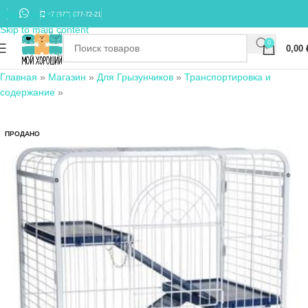
Skip to navigation
+7 (977) 677-72-21
Skip to main content
0
0,00
Главная
»
Магазин
»
Для Грызунчиков
»
Транспортировка и
содержание
»
ПРОДАНО