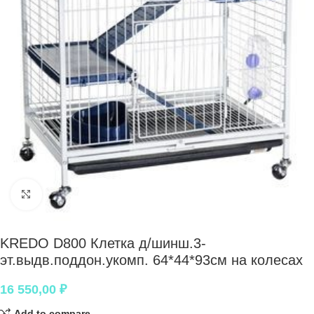
Нажмите, чтобы увеличить
KREDO D800 Клетка д/шинш.3-
эт.выдв.поддон.укомп. 64*44*93см на колесах
16 550,00
₽
Add to compare