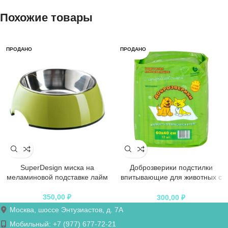
Похожие товары
ПРОДАНО
ПРОДАНО
SuperDesign миска на
Доброзверики подстилки
меламиновой подставке лайм
впитывающие для животных с
суперабсорбентом 60х40 см, 12
шт. “Сухие лапки”
350,00
₽
300,00
₽
Москва, шоссе Энтузиастов, д. 7А
Мобильный: +7 (977) 677-72-21