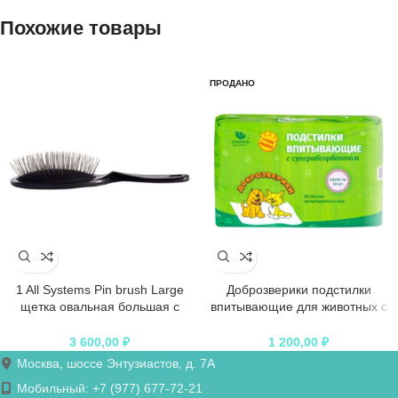
Похожие товары
ПРОДАНО
1 All Systems Pin brush Large
Доброзверики подстилки
щетка овальная большая с
впитывающие для животных с
пластиковой ручкой зубцы 27
суперабсорбентом 60х90 см, 30
мм (цвета в ассортименте)
шт. “Сухие лапки”
3 600,00
₽
1 200,00
₽
Москва, шоссе Энтузиастов, д. 7А
Мобильный: +7 (977) 677-72-21