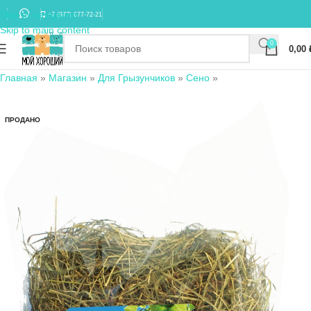
Skip to navigation
+7 (977) 677-72-21
Skip to main content
0
0,00
Главная
»
Магазин
»
Для Грызунчиков
»
Сено
»
ПРОДАНО