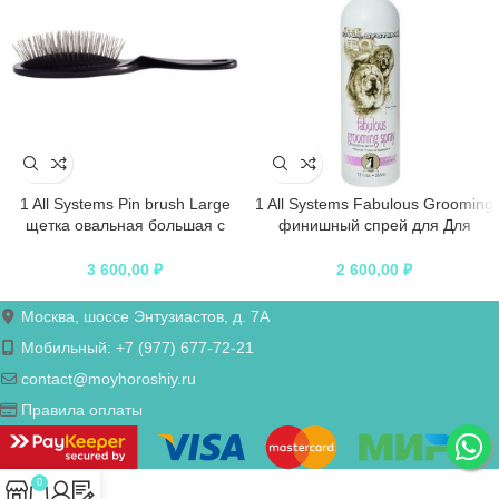
1 All Systems Pin brush Large
1 All Systems Fabulous Grooming
щетка овальная большая с
финишный спрей для Для
пластиковой ручкой зубцы 27
Кисы>Груминг;Для
мм (цвета в ассортименте)
Пёси>Груминга 355 мл
3 600,00
₽
2 600,00
₽
Москва, шоссе Энтузиастов, д. 7А
Мобильный: +7 (977) 677-72-21
contact@moyhoroshiy.ru
Правила оплаты
0