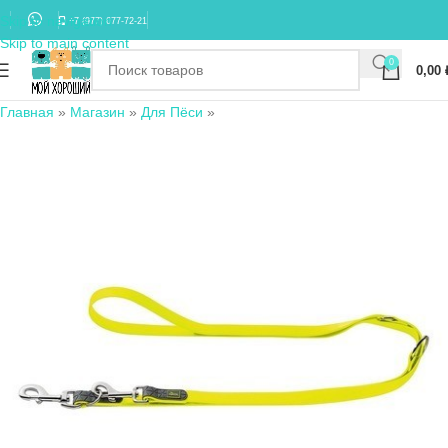
Skip to navigation
+7 (977) 677-72-21
Skip to main content
0
0,00
Главная
»
Магазин
»
Для Пёси
»