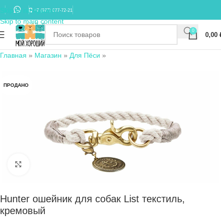
Skip to navigation
+7 (977) 677-72-21
Skip to main content
0
0,00
Главная
»
Магазин
»
Для Пёси
»
ПРОДАНО
Нажмите, чтобы увеличить
Hunter ошейник для собак List текстиль,
кремовый