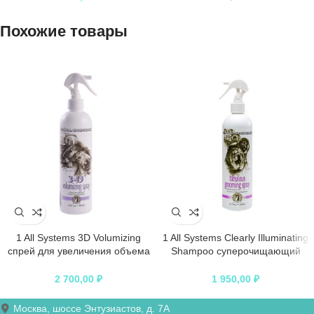
Похожие товары
1 All Systems 3D Volumizing
1 All Systems Clearly Illuminating
спрей для увеличения объема
Shampoo суперочищающий
355 мл
шампунь для блеска 250 мл
2 700,00
₽
1 950,00
₽
Москва, шоссе Энтузиастов, д. 7А