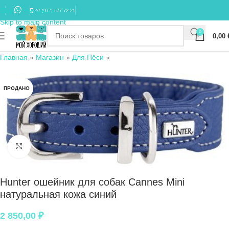
Skip to navigation
+7 (977) 677-72-21
Skip to main content
0
0,00
Главная
»
Магазин
»
Для Пёси
»
ПРОДАНО
Нажмите, чтобы увеличить
Hunter ошейник для собак Cannes Mini
натуральная кожа синий
2 850,00
₽