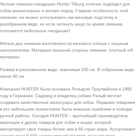
Уютная лежанко-гнездышко Hunter Tilburg отлично подойдет для
собак миниатюрных и мелких пород. Главная особенность этой
лежанки- ее можно использовать как меховую подстилку в
разобранном виде, но если затянуть шнур по краям лежанки,
получается небольшое гнездышко!
Мягкое дно лежанки изготовлено из мехового плюша с пышным
наполнителем. Материал внешней стороны лежанки- плотный х/б
материал.
Размер в разложенном виде- максимум 100 см. В собранном виде-
около 50 см.
Компания HUNTER была основана Рольфом Траутвейном в 1980
году в Германии. Садовод и владелец собаки Ральф мечтал
создавать качественные аксессуары для собак. Первыми товарами
в его небольшом зоомагазине были кожаные ошейники и поводки
ручной работы. Сегодня HUNTER – крупнейший производитель
амуниции и других товаров для собак и кошек, который
импортирует свои товары более чем в 80 стран мира. Ассортимент
насчитывает 5 500 наименований товаров: от ошейников,