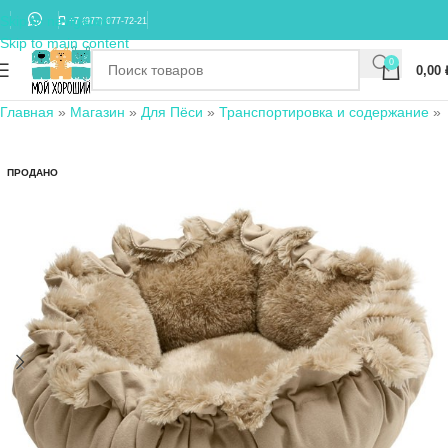
Skip to navigation
+7 (977) 677-72-21
Skip to main content
0
0,00
Главная
»
Магазин
»
Для Пёси
»
Транспортировка и содержание
»
ПРОДАНО