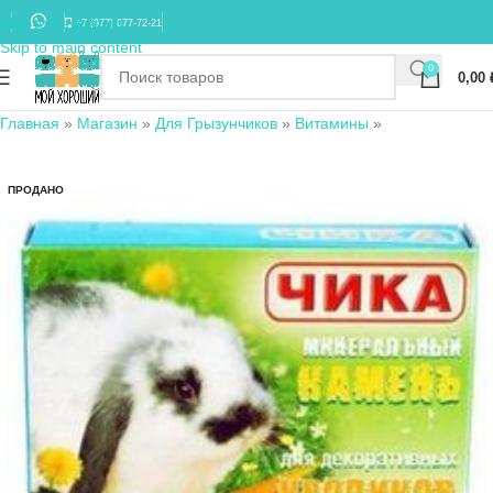
Skip to navigation
+7 (977) 677-72-21
Skip to main content
0
0,00
Главная
»
Магазин
»
Для Грызунчиков
»
Витамины
»
ПРОДАНО