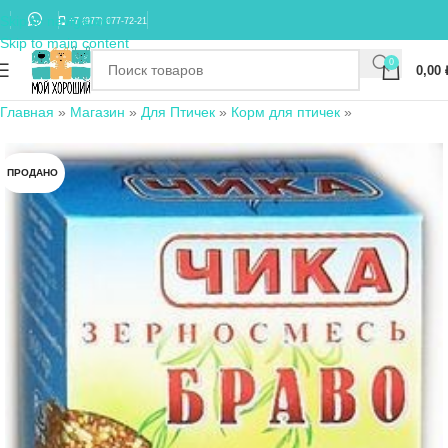
Skip to navigation
+7 (977) 677-72-21
Skip to main content
0
0,00
Главная
»
Магазин
»
Для Птичек
»
Корм для птичек
»
ПРОДАНО