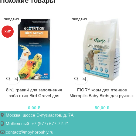
Похожие товары
ПРОДАНО
ПРОДАНО
ХИТ
8in1 гравий для заполнения
FIORY корм для птенцов
зоба птиц Bird Gravel для
Micropills Baby Birds для ручного
корелл, волнистых и др.
вскармливания
попугаев 680 г
0,00
₽
50,00
₽
Москва, шоссе Энтузиастов, д. 7А
Мобильный: +7 (977) 677-72-21
contact@moyhoroshiy.ru