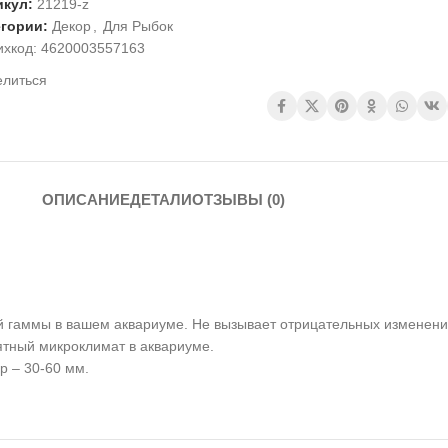
икул:
21219-z
егории:
Декор
,
Для Рыбок
ихкод:
4620003557163
елиться
ОПИСАНИЕ
ДЕТАЛИ
ОТЗЫВЫ (0)
 гаммы в вашем аквариуме. Не вызывает отрицательных изменений
ятный микроклимат в аквариуме.
р – 30-60 мм.