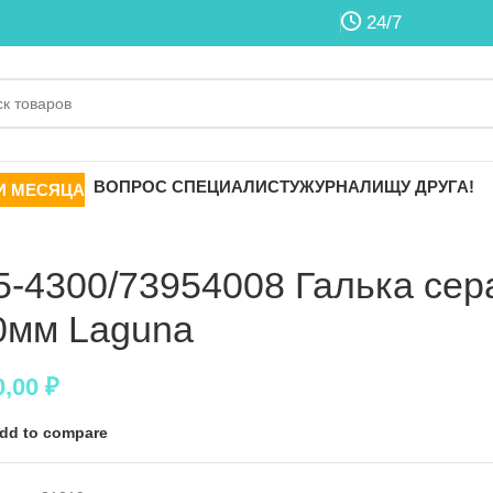
24/7
ВОПРОС СПЕЦИАЛИСТУ
ЖУРНАЛ
ИЩУ ДРУГА!
И МЕСЯЦА
5-4300/73954008 Галька сера
0мм Laguna
0,00
₽
dd to compare