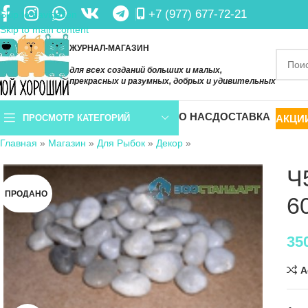
+7 (977) 677-72-21
Skip to navigation
Skip to main content
ЖУРНАЛ-МАГАЗИН
для всех созданий больших и малых,
прекрасных и разумных, добрых и удивительных
О НАС
ДОСТАВКА
АКЦИ
ПРОСМОТР КАТЕГОРИЙ
Главная
»
Магазин
»
Для Рыбок
»
Декор
»
Ч
ПРОДАНО
6
35
A