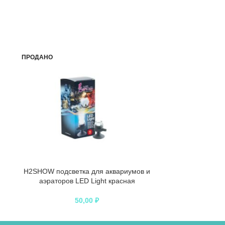
ПРОДАНО
H2SHOW подсветка для аквариумов и
TetraBetta L
аэраторов LED Light красная
мотыля дл
лабиринтов
50,00
₽