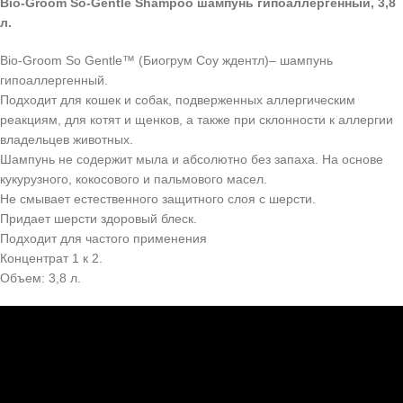
Bio-Groom So-Gentle Shampoo шампунь гипоаллергенный, 3,8
л.
Bio-Groom So Gentle™ (Биогрум Соу ждентл)– шампунь
гипоаллергенный.
Подходит для кошек и собак, подверженных аллергическим
реакциям, для котят и щенков, а также при склонности к аллергии
владельцев животных.
Шампунь не содержит мыла и абсолютно без запаха. На основе
кукурузного, кокосового и пальмового масел.
Не смывает естественного защитного слоя с шерсти.
Придает шерсти здоровый блеск.
Подходит для частого применения
Концентрат 1 к 2.
Объем: 3,8 л.