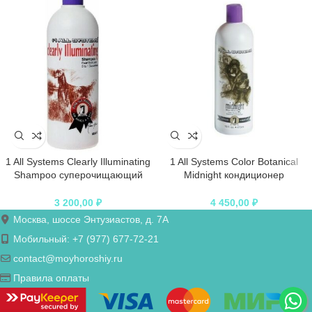
1 All Systems Clearly Illuminating
1 All Systems Color Botanical
Shampoo суперочищающий
Midnight кондиционер
шампунь для блеска 500 мл
оттеночный черный
3 200,00
₽
4 450,00
₽
Москва, шоссе Энтузиастов, д. 7А
Мобильный: +7 (977) 677-72-21
contact@moyhoroshiy.ru
Правила оплаты